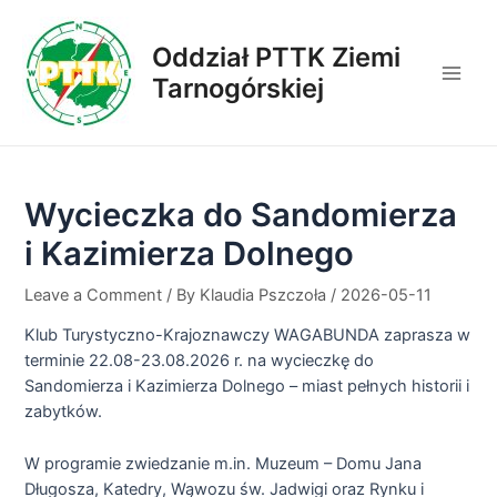
Skip
to
Oddział PTTK Ziemi
content
Tarnogórskiej
Main
Men
Wycieczka do Sandomierza
i Kazimierza Dolnego
Leave a Comment
/ By
Klaudia Pszczoła
/
2026-05-11
Klub Turystyczno-Krajoznawczy WAGABUNDA zaprasza w
terminie 22.08-23.08.2026 r. na wycieczkę do
Sandomierza i Kazimierza Dolnego – miast pełnych historii i
zabytków.
W programie zwiedzanie m.in. Muzeum – Domu Jana
Długosza, Katedry, Wąwozu św. Jadwigi oraz Rynku i