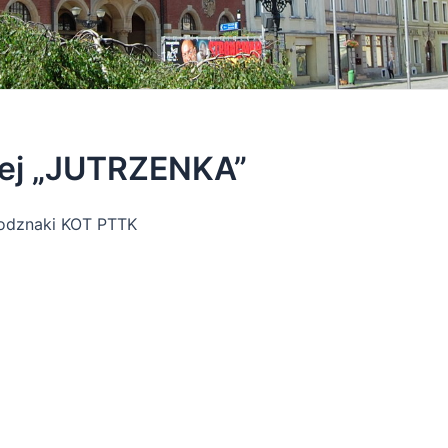
wej „JUTRZENKA”
e odznaki KOT PTTK