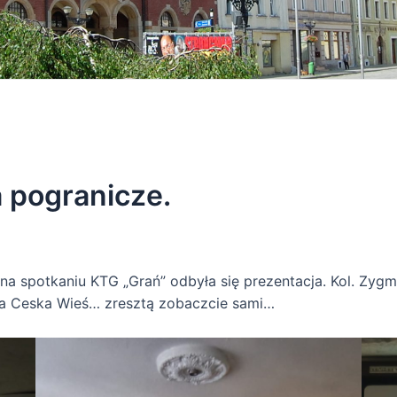
 pogranicze.
na spotkaniu KTG „Grań” odbyła się prezentacja. Kol. Zygm
rsza Ceska Wieś… zresztą zobaczcie sami…