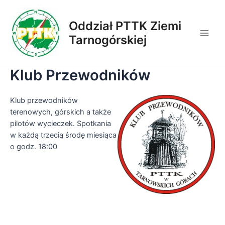
Skip
to
Oddział PTTK Ziemi
content
Tarnogórskiej
Main
Men
Klub Przewodników
Klub przewodników
terenowych, górskich a także
pilotów wycieczek. Spotkania
w każdą trzecią środę miesiąca
o godz. 18:00