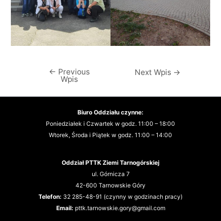
←
Previous
Nawigacja
Next Wpis
→
Wpis
wpisu
Biuro Oddziału czynne:
Poniedziałek i Czwartek w godz. 11:00 – 18:00
Wtorek, Środa i Piątek w godz. 11:00 – 14:00
Oddział PTTK Ziemi Tarnogórskiej
ul. Górnicza 7
42-600 Tarnowskie Góry
T
elefon:
32 285-48-91 (czynny w godzinach pracy)
Email:
pttk.tarnowskie.gory@gmail.com