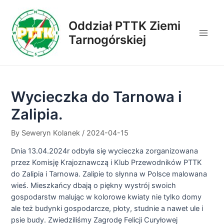
Skip
to
Oddział PTTK Ziemi
content
Tarnogórskiej
Main
Men
Wycieczka do Tarnowa i
Zalipia.
By
Seweryn Kolanek
/
2024-04-15
Dnia 13.04.2024r odbyła się wycieczka zorganizowana
przez Komisję Krajoznawczą i Klub Przewodników PTTK
do Zalipia i Tarnowa. Zalipie to słynna w Polsce malowana
wieś. Mieszkańcy dbają o piękny wystrój swoich
gospodarstw malując w kolorowe kwiaty nie tylko domy
ale też budynki gospodarcze, płoty, studnie a nawet ule i
psie budy. Zwiedziliśmy Zagrodę Felicji Curyłowej