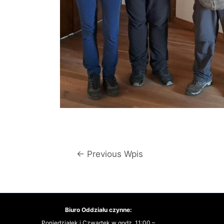
Nawigacja
←
Previous Wpis
wpisu
Biuro Oddziału czynne:
Poniedziałek i Czwartek w godz. 11:00 –