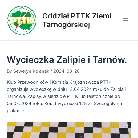
Skip
to
Oddział PTTK Ziemi
content
Tarnogórskiej
Main
Men
Wycieczka Zalipie i Tarnów.
By
Seweryn Kolanek
/
2024-03-26
Klub Przewodników i Komisja Krajoznawcza PTTK
organizuje wycieczkę w dniu 13.04.2024 roku do Zalipia i
Tarnowa. Zapisy w siedzibie PTTK lub telefonicznie do
05.04.2024 roku. Koszt wycieczki 125 zł. Szczegóły na
plakacie.