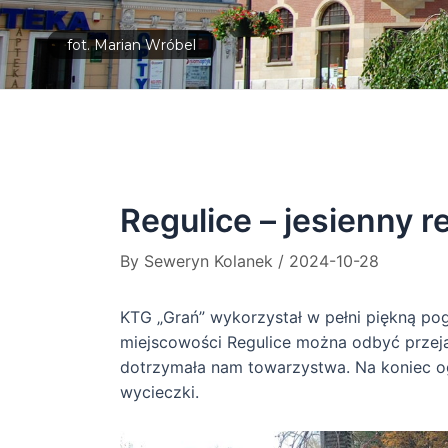
fot. Marian Wróbel
Regulice – jesienny r
By
Seweryn Kolanek
/
2024-10-28
KTG „Grań” wykorzystał w pełni piękną pog
miejscowości Regulice można odbyć przej
dotrzymała nam towarzystwa. Na koniec og
wycieczki.