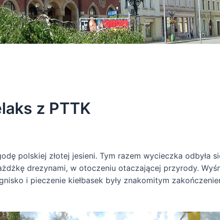
elaks z PTTK
odę polskiej złotej jesieni. Tym razem wycieczka odbyła s
ażdżkę drezynami, w otoczeniu otaczającej przyrody. Wyś
nisko i pieczenie kiełbasek były znakomitym zakończenie