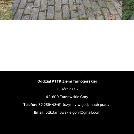
Oddział PTTK Ziemi Tarnogórskiej
ul. Górnicza 7
42-600 Tarnowskie Góry
T
elefon:
32 285-48-91 (czynny w godzinach pracy)
Email:
pttk.tarnowskie.gory@gmail.com